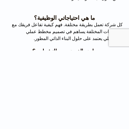
ما هي احتياجاتي الوظيفية؟
كل شركة تعمل بطريقة مختلفة. فهم كيفية تفاعل فريقك مع
المساحات المختلفة يساهم في تصميم مخطط عملي
ومستقبلي يعتمد على حلول البناء الذاتي المطور.
ما هو الغرض من التشطيب؟
هل تقوم بالتوسّع؟ الانتقال؟ أو تغيير العلامة التجارية؟
مشاريع التشطيب الداخلي
تختلف
تبعاً للهدف منها. حدد
أهدافك بوضوح لضمان أن يدعم كل متر مربع في المساحة
رؤيتك التشغيلية.
من هم أصحاب المصلحة في المشروع؟
تحديد الأطراف المعنية داخلياً وخارجياً في وقت مبكر أمر بالغ