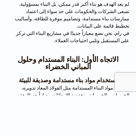
لم يعد الهدف هو بناء أكبر قدر ممكن، بل البناء بمسؤولية.
تسعى الشركات والحكومات على حد سواء إلى اعتماد
ممارسات بناء مستدامة، وتصاميم موفرة للطاقة، وأساليب
تخطيط قائمة على البيانات.
في رام، نحن نضع معياراً جديدًا في مشاريع البناء التي تركز
على المستقبل وتلبي احتياجات العملاء.
الاتجاه الأول: البناء المستدام وحلول
المباني الخضراء
استخدام مواد بناء مستدامة وصديقة للبيئة
أصبحت مواد البناء المستدامة مثل الفولاذ المعاد تدويره،
الخيزران، والخرسانة منخفضة الانبعاثات معياراً جديدًا. هذه
البدائل تقلل الأثر البيئي دون التضحية بالمتانة أو التصميم. كل
الحلول المستدامة متوفرة لدينا بناءً على رغبة العميل.