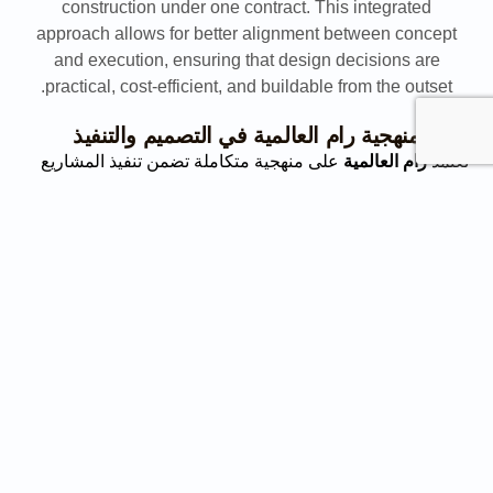
منهجية رام العالمية في التصميم والتنفيذ
تعتمد
رام العالمية
على منهجية متكاملة تضمن تنفيذ المشاريع
بكفاءة عالية مع الحفاظ على التوازن بين الجودة والتكلفة
وتحقيق متطلبات العميل.
الاستشارة الأولية
تبدأ العملية بفهم شامل لاحتياجات العميل وأهداف المشروع،
مع تحديد المتطلبات الوظيفية والتصميمية ووضع الأسس التي
سيتم البناء عليها في المراحل التالية.
التخطيط والتصميم
يتم تطوير حلول تصميمية مخصصة تعكس هوية المشروع، سواء
كانت حديثة أو كلاسيكية أو صناعية أو مستدامة، مع التركيز
على تحقيق التوازن بين الإبداع والجدوى العملية.