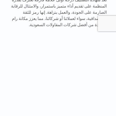
المنظمة على تقديم أداء متميز باستمرار، والامتثال للرقابة
الصارمة على الجودة، والعمل بنزاهة. إنها رمز للثقة
والمصداقية، سواء لعملائنا أو شركائنا، مما يعزز مكانة رام
كواحدة من أفضل شركات المقاولات السعودية​.
لمعرفة أحدث
أخبارنا / لمتابعة
لنتواصل معاً
أحدث التفاصيل
الحصرية
تابعونا على
انضم إلى قائمتنا البريدية